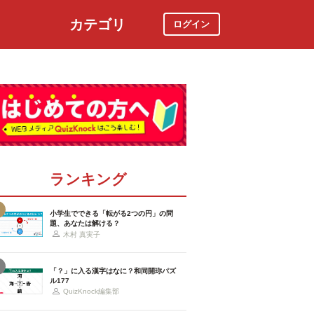
カテゴリ
ログイン
社会
スポーツ
時事ニュース
特集
ランキング
小学生でできる「転がる2つの円」の問
題、あなたは解ける？
木村 真実子
「？」に入る漢字はなに？和同開珎パズ
ル177
QuizKnock編集部