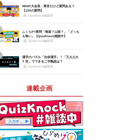
WHAT大会長・東言だけど質問ある？
【100の質問】
QuizKnock編集部
ふくらP×東問「海派？山派？」「どっち
も怖い」【QuizKnock雑談中】
QuizKnock編集部
漢字のパズル「合体漢字」！「又火土火
忄言」でできる二字熟語は？
QuizKnock編集部
連載企画