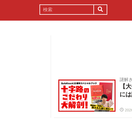
謎解き
コラム
常識
理系
謎解
【大
には
202