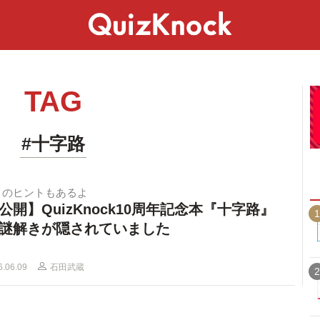
スペシャル
ライフ
ことば
カルチャー
TAG
#十字路
きのヒントもあるよ
公開】QuizKnock10周年記念本『十字路』
1
謎解きが隠されていました
6.06.09
石田武蔵
2