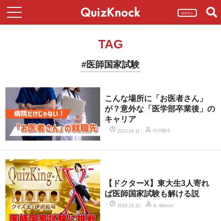
ログイン
TAG
#医師国家試験
こんな場所に「お医者さん」
が？意外な「医学部卒業後」の
キャリア
中川朝子
2023.04.11
【ドクターX】東大生3人寄れ
ば医師国家試験も解ける説
2019.10.31
K. Mimori