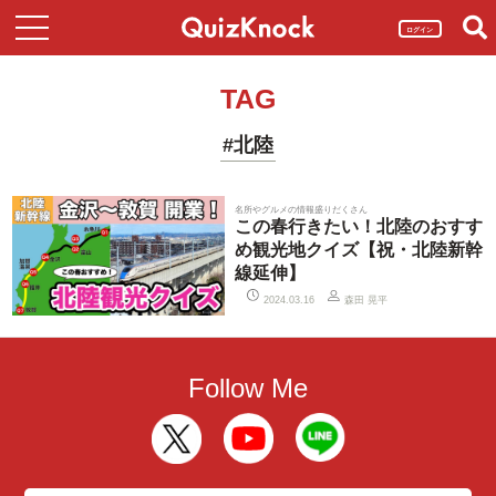
ログイン
TAG
#北陸
名所やグルメの情報盛りだくさん
この春行きたい！北陸のおすす
め観光地クイズ【祝・北陸新幹
線延伸】
森田 晃平
2024.03.16
Follow Me