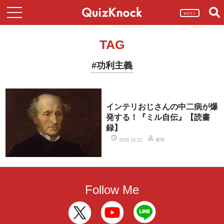
ログイン
TAG
#功利主義
インテリおじさんの中二病が爆
発する！『ミル自伝』【読書
録】
豊岡
2016.10.12
Follow Me