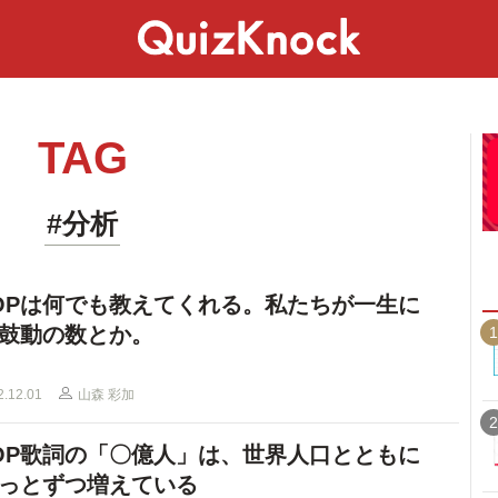
スペシャル
ライフ
ことば
カルチャー
TAG
#分析
POPは何でも教えてくれる。私たちが一生に
鼓動の数とか。
1
2.12.01
山森 彩加
2
POP歌詞の「〇億人」は、世界人口とともに
っとずつ増えている