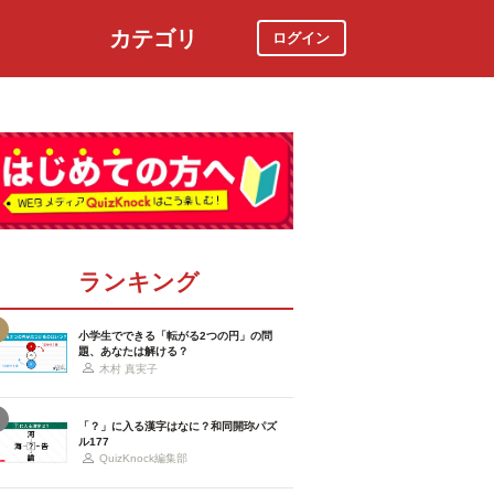
カテゴリ
ログイン
社会
スポーツ
時事ニュース
特集
ランキング
小学生でできる「転がる2つの円」の問
題、あなたは解ける？
木村 真実子
「？」に入る漢字はなに？和同開珎パズ
ル177
QuizKnock編集部