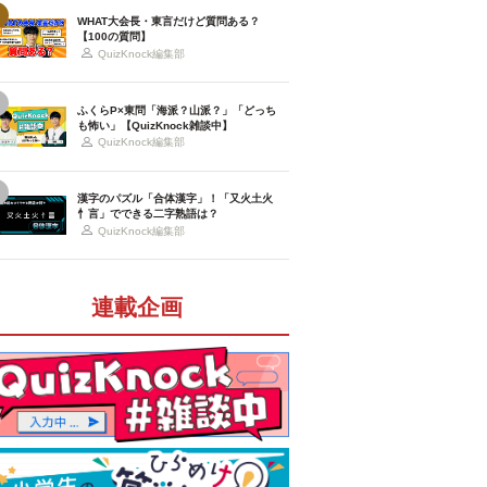
WHAT大会長・東言だけど質問ある？
【100の質問】
QuizKnock編集部
ふくらP×東問「海派？山派？」「どっち
も怖い」【QuizKnock雑談中】
QuizKnock編集部
漢字のパズル「合体漢字」！「又火土火
忄言」でできる二字熟語は？
QuizKnock編集部
連載企画