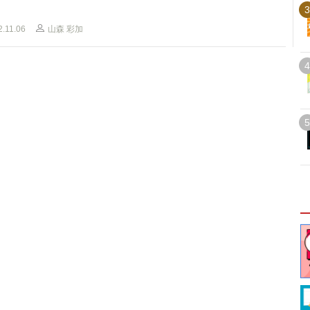
3
2.11.06
山森 彩加
4
5