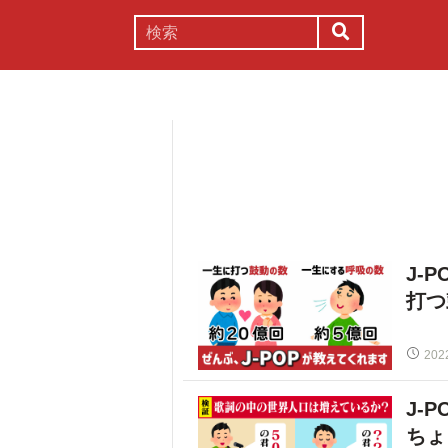
謎解き
コラム
常識
理系
J-
打つ
202
J-
ちょ