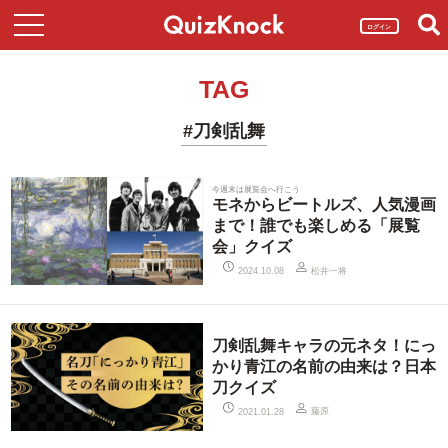
ログイン
TAG
#刀剣乱舞
今週末は展覧会へ行こう
モネからビートルズ、人気漫画
まで！誰でも楽しめる「展覧
会」クイズ
松井一将
2024.10.08
刀剣乱舞キャラの元ネタ！にっ
かり青江の名前の由来は？日本
刀クイズ
藤原
2021.01.28