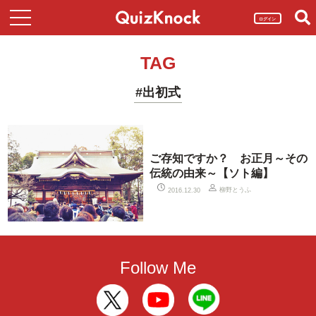
ログイン
TAG
#出初式
ご存知ですか？ お正月～その
伝統の由来～【ソト編】
柳野とうふ
2016.12.30
Follow Me