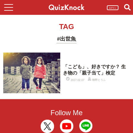
ログイン
TAG
#出世魚
「こども」、好きですか？ 生
き物の「親子当て」検定
柳野とうふ
2017.02.07
Follow Me