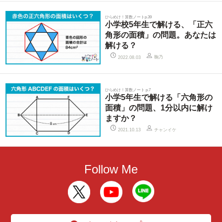
ひらめけ！算数ノートp.39
小学校5年生で解ける、「正六
角形の面積」の問題。あなたは
解ける？
鞠乃
2022.08.03
ひらめけ！算数ノート p.7
小学5年生で解ける「六角形の
面積」の問題、1分以内に解け
ますか？
チャンイケ
2021.10.13
Follow Me