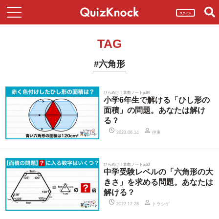
ログイン
TAG
#六角形
ひらめけ！算数ノートp.84
小学6年生で解ける「ひし形の
面積」の問題。あなたは解け
る？
伊東
2023.06.14
ひらめけ！算数ノートp.60
中学受験レベルの「六角形の大
きさ」を求める問題。あなたは
解ける？
トラシゲ
2022.12.28