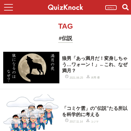
ログイン
TAG
#伝説
狼男「あっ満月だ！変身しちゃ
う…ワォーン！」←これ、なぜ
満月？
永岡 優
2021.06.25
「コミケ雲」の”伝説”たる所以
を科学的に考える
コジマ
2017.11.14