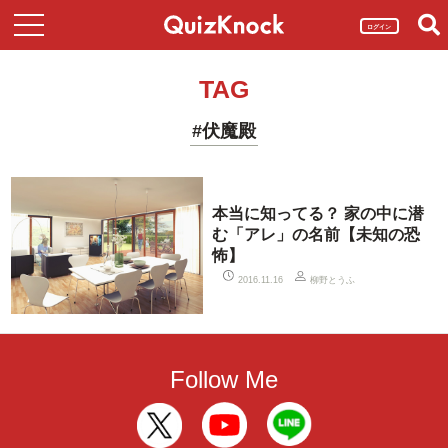
ログイン
TAG
#伏魔殿
本当に知ってる？ 家の中に潜
む「アレ」の名前【未知の恐
怖】
柳野とうふ
2016.11.16
Follow Me