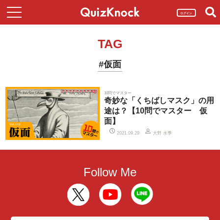
ログイン
TAG
#仮面
10問でマスター
奇妙な「くちばしマスク」の用
途は？【10問でマスター 仮
面】
大野 水季
2021.09.29
Follow Me