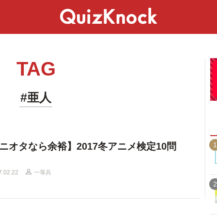
スペシャル
ライフ
ことば
カルチャー
TAG
#亜人
1
ニオタなら余裕】2017冬アニメ検定10問
7.02.22
一等兵
2