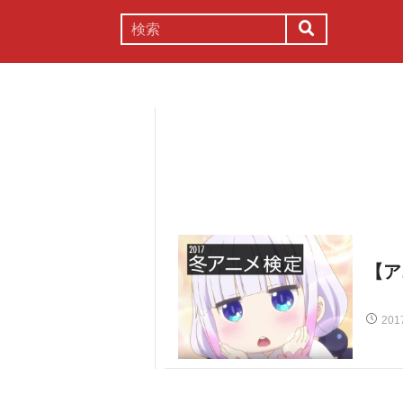
謎解き
コラム
常識
理系
【ア
201