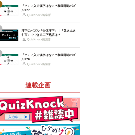
「？」に入る漢字はなに？和同開珎パズ
ル177
QuizKnock編集部
漢字のパズル「合体漢字」！「又火土火
忄言」でできる二字熟語は？
QuizKnock編集部
「？」に入る漢字はなに？和同開珎パズ
ル176
QuizKnock編集部
連載企画