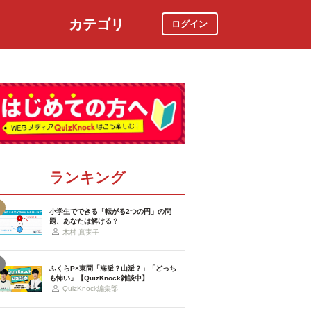
カテゴリ
ログイン
社会
スポーツ
時事ニュース
特集
ランキング
小学生でできる「転がる2つの円」の問
題、あなたは解ける？
木村 真実子
ふくらP×東問「海派？山派？」「どっち
も怖い」【QuizKnock雑談中】
QuizKnock編集部