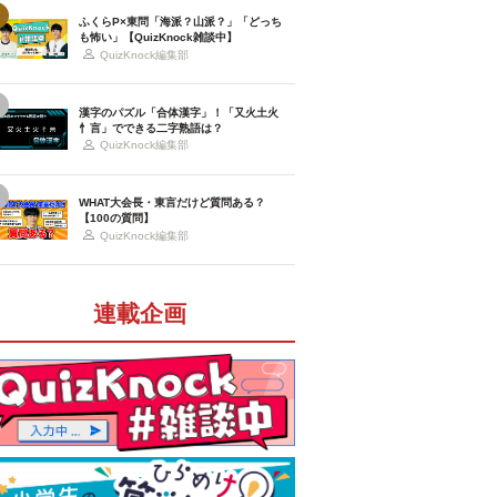
ふくらP×東問「海派？山派？」「どっち
も怖い」【QuizKnock雑談中】
QuizKnock編集部
漢字のパズル「合体漢字」！「又火土火
忄言」でできる二字熟語は？
QuizKnock編集部
WHAT大会長・東言だけど質問ある？
【100の質問】
QuizKnock編集部
連載企画