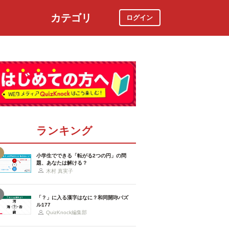
カテゴリ
ログイン
社会
スポーツ
時事ニュース
特集
ランキング
小学生でできる「転がる2つの円」の問
題、あなたは解ける？
木村 真実子
「？」に入る漢字はなに？和同開珎パズ
ル177
QuizKnock編集部