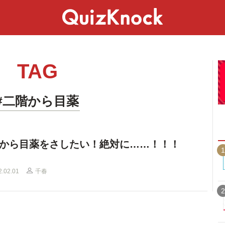
スペシャル
ライフ
ことば
カルチャー
TAG
#二階から目薬
から目薬をさしたい！絶対に……！！！
1
2.02.01
千春
2