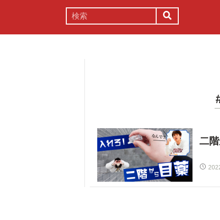
謎解き
コラム
常識
理系
二階
202