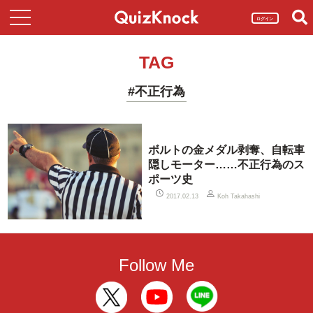
ログイン
TAG
#不正行為
ボルトの金メダル剥奪、自転車
隠しモーター……不正行為のス
ポーツ史
2017.02.13
Koh Takahashi
Follow Me