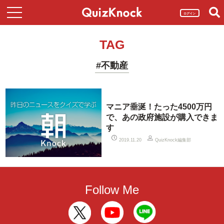
ログイン
TAG
#不動産
マニア垂涎！たった4500万円
で、あの政府施設が購入できま
す
QuizKnock編集部
2019.11.20
Follow Me