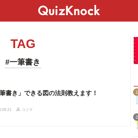
スペシャル
ライフ
ことば
カルチャー
TAG
#一筆書き
1
筆書き」できる図の法則教えます！
0.06.21
コジマ
2