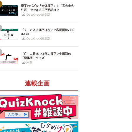
漢字のパズル「合体漢字」！「又火土火
忄言」でできる二字熟語は？
QuizKnock編集部
「？」に入る漢字はなに？和同開珎パズ
ル176
QuizKnock編集部
「广」←日本では何の漢字？中国語の
「簡体字」クイズ
刈谷
連載企画