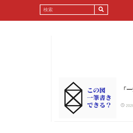
謎解き
コラム
常識
理系
「一
202