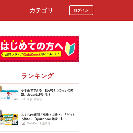
カテゴリ
ログイン
社会
スポーツ
時事ニュース
特集
ランキング
小学生でできる「転がる2つの円」の問
題、あなたは解ける？
木村 真実子
ふくらP×東問「海派？山派？」「どっち
も怖い」【QuizKnock雑談中】
QuizKnock編集部