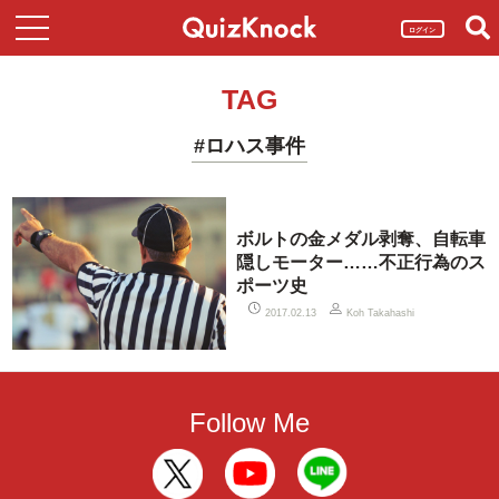
ログイン
TAG
#ロハス事件
ボルトの金メダル剥奪、自転車
隠しモーター……不正行為のス
ポーツ史
2017.02.13
Koh Takahashi
Follow Me