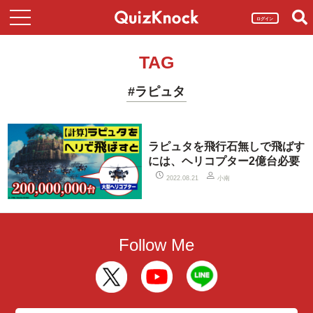
ログイン
TAG
#ラピュタ
ラピュタを飛行石無しで飛ばす
には、ヘリコプター2億台必要
小南
2022.08.21
Follow Me