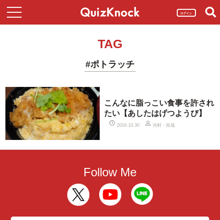
ログイン
TAG
#ポトラッチ
こんなに脂っこい食事を許され
たい【あしたはげつようび】
河村・拓哉
2016.10.30
Follow Me