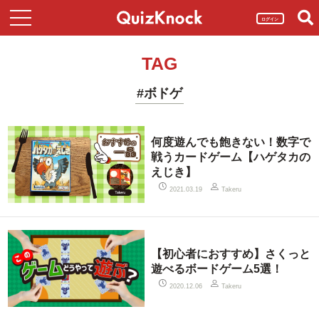
ログイン
TAG
#ボドゲ
何度遊んでも飽きない！数字で
戦うカードゲーム【ハゲタカの
えじき】
2021.03.19
Takeru
【初心者におすすめ】さくっと
遊べるボードゲーム5選！
2020.12.06
Takeru