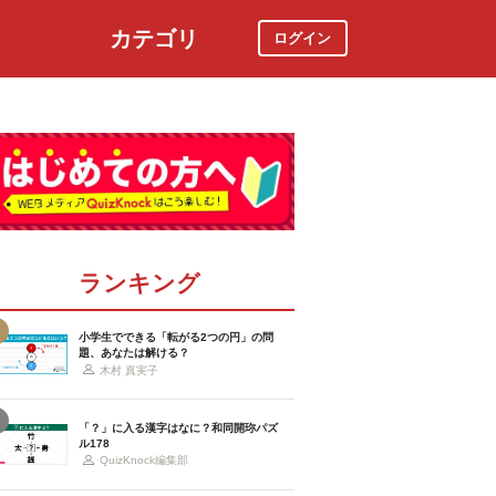
カテゴリ
ログイン
社会
スポーツ
時事ニュース
特集
ランキング
小学生でできる「転がる2つの円」の問
題、あなたは解ける？
木村 真実子
「？」に入る漢字はなに？和同開珎パズ
ル178
QuizKnock編集部