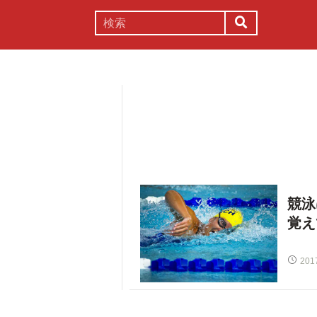
謎解き
コラム
常識
理系
競泳
覚え
201