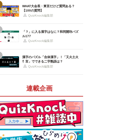
WHAT大会長・東言だけど質問ある？
【100の質問】
QuizKnock編集部
「？」に入る漢字はなに？和同開珎パズ
ル177
QuizKnock編集部
漢字のパズル「合体漢字」！「又火土火
忄言」でできる二字熟語は？
QuizKnock編集部
連載企画