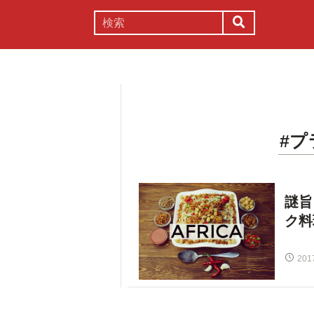
謎解き
コラム
常識
理系
#プ
謎旨
ク料
201