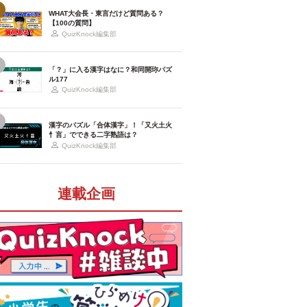
WHAT大会長・東言だけど質問ある？
【100の質問】
QuizKnock編集部
「？」に入る漢字はなに？和同開珎パズ
ル177
QuizKnock編集部
漢字のパズル「合体漢字」！「又火土火
忄言」でできる二字熟語は？
QuizKnock編集部
連載企画