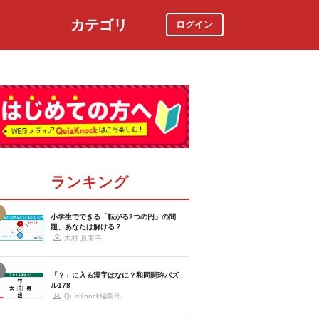
カテゴリ
ログイン
社会
スポーツ
時事ニュース
特集
ランキング
小学生でできる「転がる2つの円」の問
題、あなたは解ける？
木村 真実子
「？」に入る漢字はなに？和同開珎パズ
ル178
QuizKnock編集部