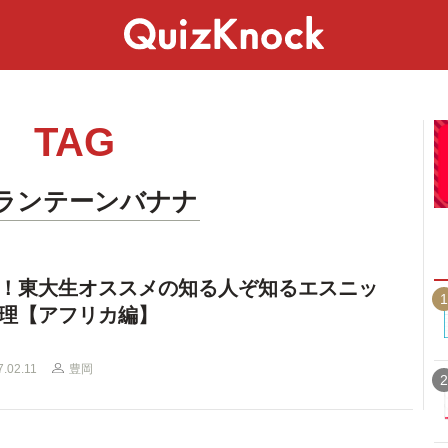
スペシャル
ライフ
ことば
カルチャー
TAG
ランテーンバナナ
！東大生オススメの知る人ぞ知るエスニッ
1
理【アフリカ編】
7.02.11
豊岡
2