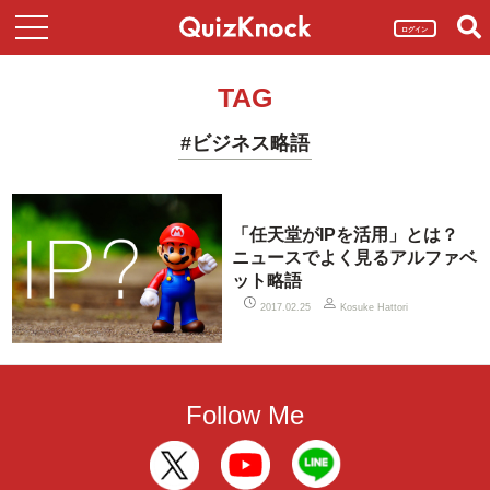
ログイン
TAG
#ビジネス略語
「任天堂がIPを活用」とは？
ニュースでよく見るアルファベ
ット略語
2017.02.25
Kosuke Hattori
Follow Me