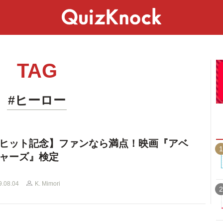
スペシャル
ライフ
ことば
カルチャー
TAG
#ヒーロー
ヒット記念】ファンなら満点！映画『アベ
1
ャーズ』検定
9.08.04
K. Mimori
2