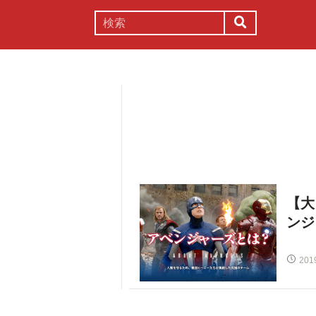
謎解き
コラム
常識
理系
【大
ンジ
201