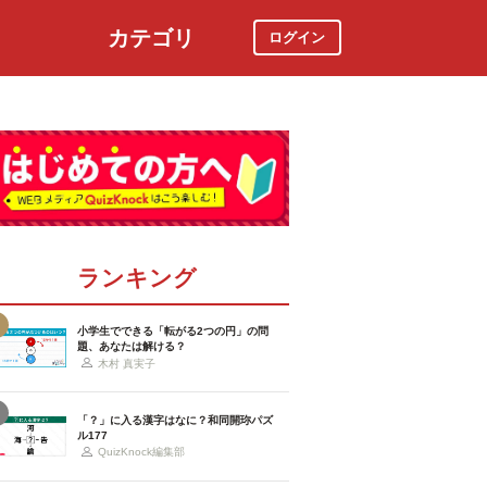
カテゴリ
ログイン
社会
スポーツ
時事ニュース
特集
ランキング
小学生でできる「転がる2つの円」の問
題、あなたは解ける？
木村 真実子
「？」に入る漢字はなに？和同開珎パズ
ル177
QuizKnock編集部