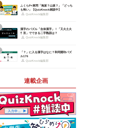
ふくらP×東問「海派？山派？」「どっち
も怖い」【QuizKnock雑談中】
QuizKnock編集部
漢字のパズル「合体漢字」！「又火土火
忄言」でできる二字熟語は？
QuizKnock編集部
「？」に入る漢字はなに？和同開珎パズ
ル176
QuizKnock編集部
連載企画