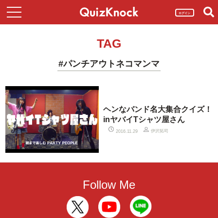
ログイン
TAG
#パンチアウトネコマンマ
ヘンなバンド名大集合クイズ！
inヤバイTシャツ屋さん
伊沢拓司
2016.11.29
Follow Me