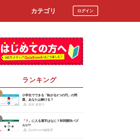
カテゴリ
ログイン
社会
スポーツ
時事ニュース
特集
ランキング
小学生でできる「転がる2つの円」の問
題、あなたは解ける？
木村 真実子
「？」に入る漢字はなに？和同開珎パズ
ル177
QuizKnock編集部