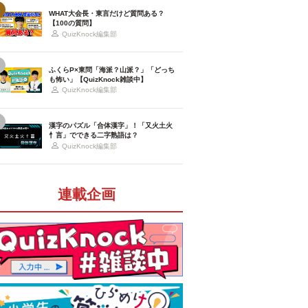
WHAT大会長・東言だけど質問ある？
【100の質問】
QuizKnock編集部
ふくらP×東問「海派？山派？」「どっち
も怖い」【QuizKnock雑談中】
QuizKnock編集部
漢字のパズル「合体漢字」！「又火土火
忄言」でできる二字熟語は？
QuizKnock編集部
連載企画