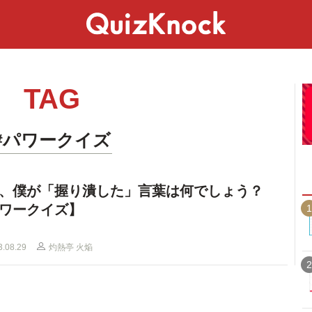
スペシャル
ライフ
ことば
カルチャー
TAG
#パワークイズ
、僕が「握り潰した」言葉は何でしょう？
ワークイズ】
1
3.08.29
灼熱亭 火焔
2