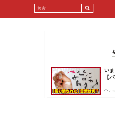
謎解き
コラム
常識
理系
いま
【パ
202