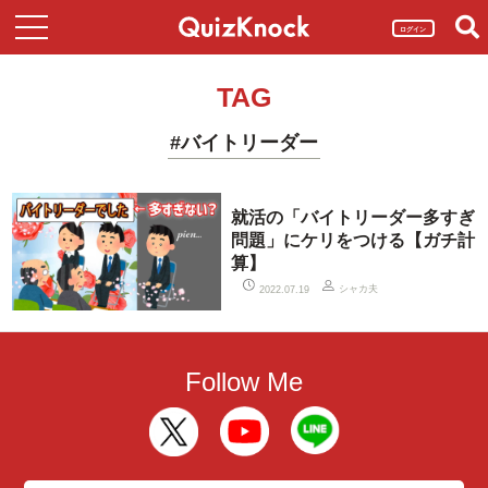
ログイン
TAG
#バイトリーダー
就活の「バイトリーダー多すぎ
問題」にケリをつける【ガチ計
算】
シャカ夫
2022.07.19
Follow Me