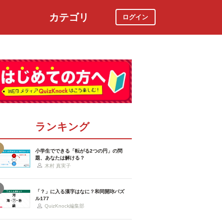
カテゴリ
ログイン
社会
スポーツ
時事ニュース
特集
ランキング
小学生でできる「転がる2つの円」の問
題、あなたは解ける？
木村 真実子
「？」に入る漢字はなに？和同開珎パズ
ル177
QuizKnock編集部