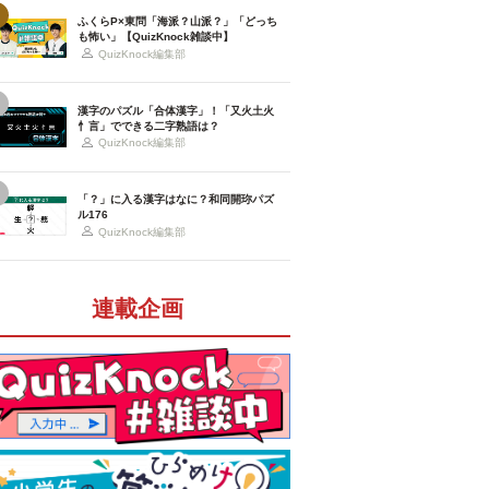
ふくらP×東問「海派？山派？」「どっち
も怖い」【QuizKnock雑談中】
QuizKnock編集部
漢字のパズル「合体漢字」！「又火土火
忄言」でできる二字熟語は？
QuizKnock編集部
「？」に入る漢字はなに？和同開珎パズ
ル176
QuizKnock編集部
連載企画