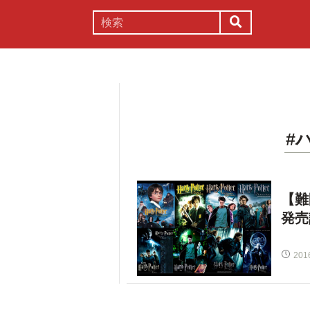
謎解き
コラム
常識
理系
#
【難
発売
201