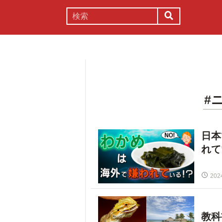
謎解き
コラム
常識
理系
#
日本
れて
202
教科