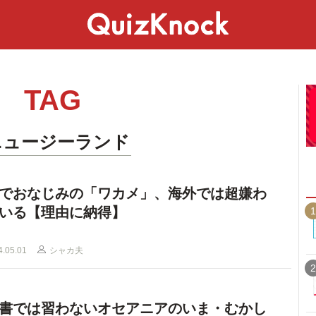
スペシャル
ライフ
ことば
カルチャー
TAG
ニュージーランド
でおなじみの「ワカメ」、海外では超嫌わ
いる【理由に納得】
1
4.05.01
シャカ夫
2
書では習わないオセアニアのいま・むかし