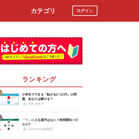
カテゴリ
ログイン
社会
スポーツ
時事ニュース
特集
ランキング
小学生でできる「転がる2つの円」の問
題、あなたは解ける？
木村 真実子
「？」に入る漢字はなに？和同開珎パズ
ル177
QuizKnock編集部