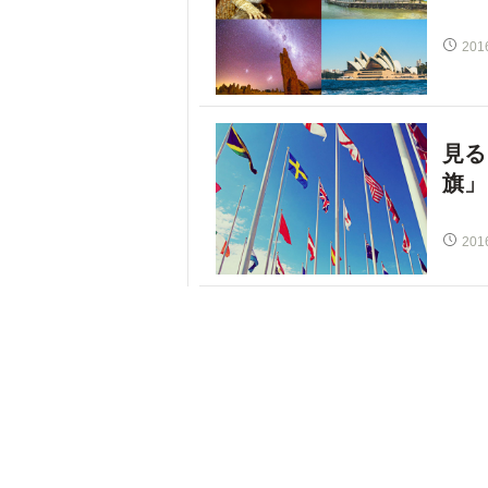
201
見る
旗」
201