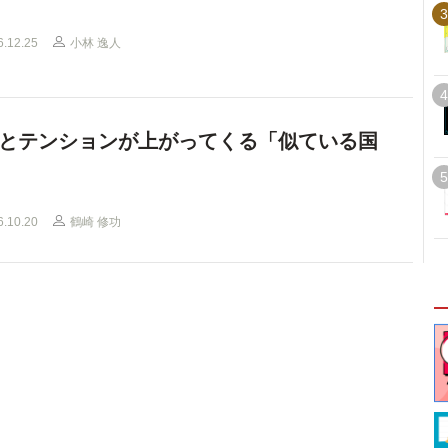
3
6.12.25
小林 逸人
4
とテンションが上がってくる「似ている国
5
6.10.20
鶴崎 修功