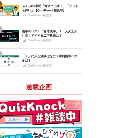
ふくらP×東問「海派？山派？」「どっち
も怖い」【QuizKnock雑談中】
QuizKnock編集部
漢字のパズル「合体漢字」！「又火土火
忄言」でできる二字熟語は？
QuizKnock編集部
「？」に入る漢字はなに？和同開珎パズ
ル176
QuizKnock編集部
連載企画