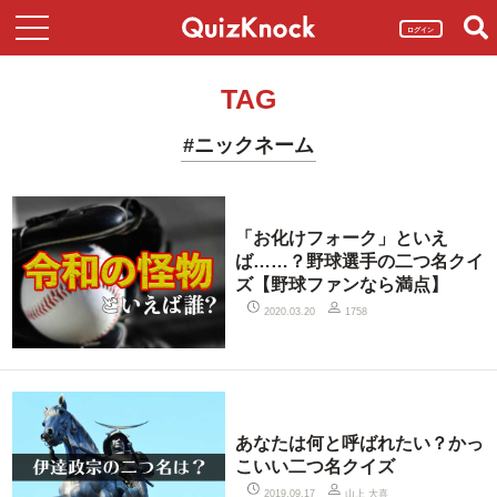
ログイン
TAG
#ニックネーム
「お化けフォーク」といえ
ば……？野球選手の二つ名クイ
ズ【野球ファンなら満点】
2020.03.20
1758
あなたは何と呼ばれたい？かっ
こいい二つ名クイズ
山上 大喜
2019.09.17