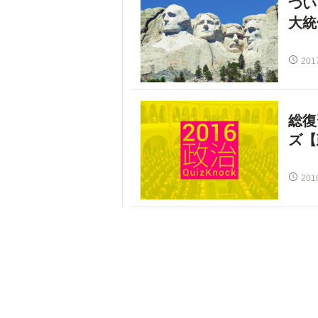
つい
大統
201
総復
ズ【
201