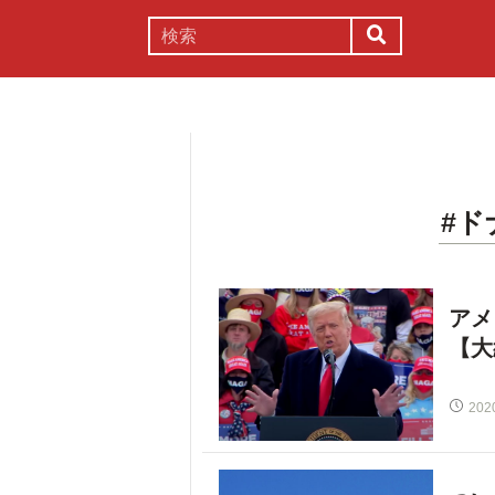
謎解き
コラム
常識
理系
#ド
アメ
【大
202