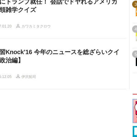
にトランプ就任！ 会話でドヤれるアメリカ
3
領雑学クイズ
7.01.20
カワカミタクロウ
4
習Knock'16 今年のニュースを総ざらいクイ
5
政治編】
6.12.05
伊沢拓司