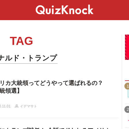
スペシャル
ライフ
ことば
カルチャー
TAG
ナルド・トランプ
リカ大統領ってどうやって選ばれるの？
1
統領選】
0.11.01
イデマサト
2