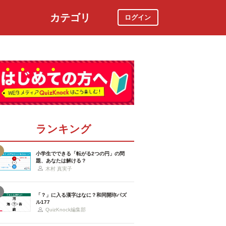
カテゴリ
ログイン
社会
スポーツ
時事ニュース
特集
ランキング
小学生でできる「転がる2つの円」の問
題、あなたは解ける？
木村 真実子
「？」に入る漢字はなに？和同開珎パズ
ル177
QuizKnock編集部