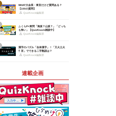
WHAT大会長・東言だけど質問ある？
【100の質問】
QuizKnock編集部
ふくらP×東問「海派？山派？」「どっち
も怖い」【QuizKnock雑談中】
QuizKnock編集部
漢字のパズル「合体漢字」！「又火土火
忄言」でできる二字熟語は？
QuizKnock編集部
連載企画