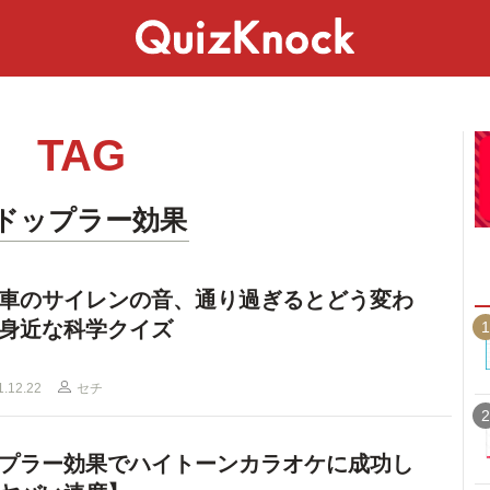
スペシャル
ライフ
ことば
カルチャー
TAG
#ドップラー効果
車のサイレンの音、通り過ぎるとどう変わ
身近な科学クイズ
1
1.12.22
セチ
2
プラー効果でハイトーンカラオケに成功し