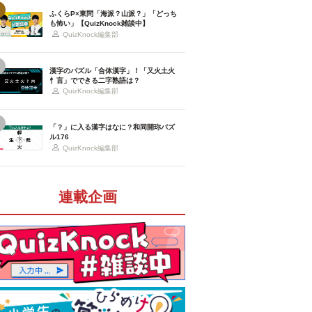
ふくらP×東問「海派？山派？」「どっち
も怖い」【QuizKnock雑談中】
QuizKnock編集部
漢字のパズル「合体漢字」！「又火土火
忄言」でできる二字熟語は？
QuizKnock編集部
「？」に入る漢字はなに？和同開珎パズ
ル176
QuizKnock編集部
連載企画