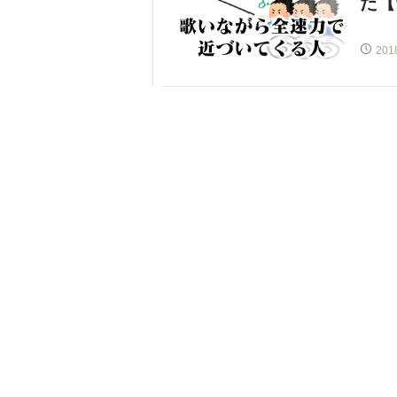
た【
201