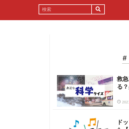
謎解き
コラム
常識
理系
救急
る？
202
ドッ