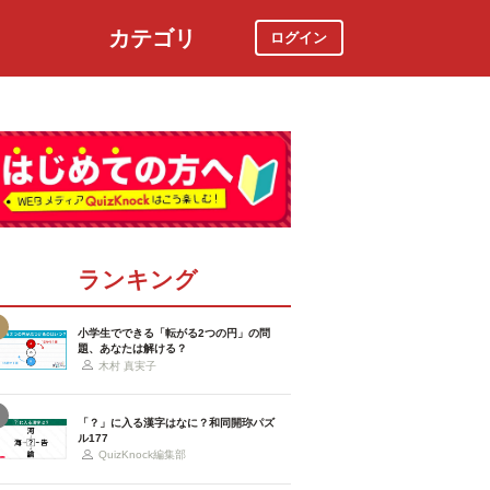
カテゴリ
ログイン
社会
スポーツ
時事ニュース
特集
ランキング
小学生でできる「転がる2つの円」の問
題、あなたは解ける？
木村 真実子
「？」に入る漢字はなに？和同開珎パズ
ル177
QuizKnock編集部