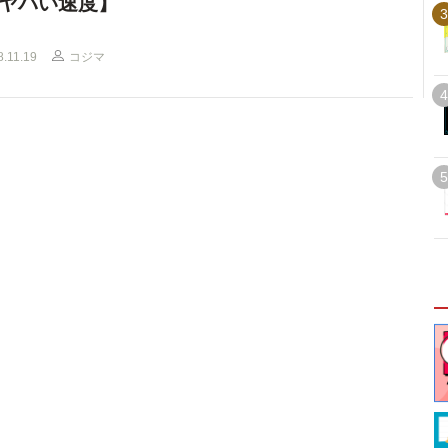
ヤバい速度】
3
8.11.19
コジマ
4
5