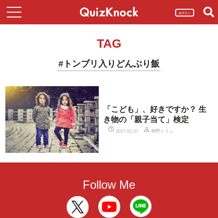
ログイン
TAG
#トンブリ入りどんぶり飯
「こども」、好きですか？ 生
き物の「親子当て」検定
柳野とうふ
2017.02.07
Follow Me