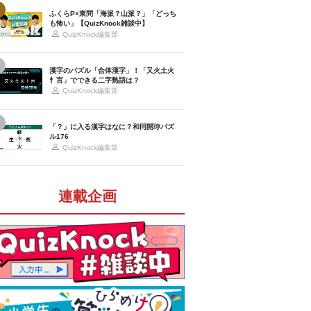
ふくらP×東問「海派？山派？」「どっち
も怖い」【QuizKnock雑談中】
QuizKnock編集部
漢字のパズル「合体漢字」！「又火土火
忄言」でできる二字熟語は？
QuizKnock編集部
「？」に入る漢字はなに？和同開珎パズ
ル176
QuizKnock編集部
連載企画