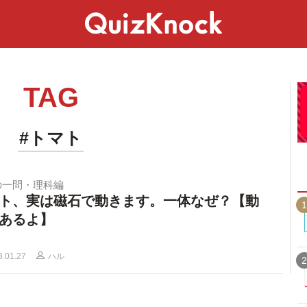
スペシャル
ライフ
ことば
カルチャー
TAG
#トマト
の一問・理科編
ト、実は磁石で動きます。一体なぜ？【動
1
あるよ】
3.01.27
ハル
2