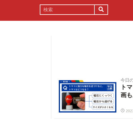
謎解き
コラム
常識
理系
今日
トマ
画も
202