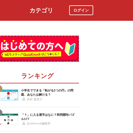
カテゴリ
ログイン
社会
スポーツ
時事ニュース
特集
ランキング
小学生でできる「転がる2つの円」の問
題、あなたは解ける？
木村 真実子
「？」に入る漢字はなに？和同開珎パズ
ル177
QuizKnock編集部