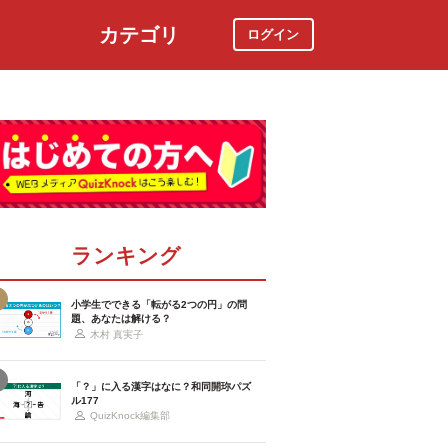
カテゴリ
ログイン
社会
スポーツ
時事ニュース
特集
ランキング
小学生でできる「転がる2つの円」の問
題、あなたは解ける？
木村 真実子
「？」に入る漢字はなに？和同開珎パズ
ル177
QuizKnock編集部