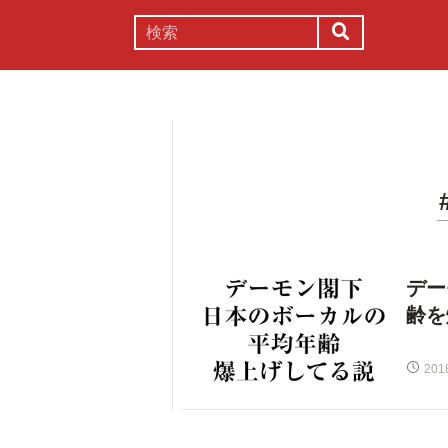
謎解き
コラム
常識
理系
デー
齢を
201