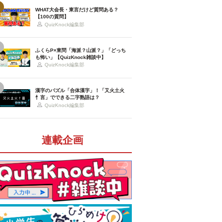
WHAT大会長・東言だけど質問ある？
【100の質問】
QuizKnock編集部
ふくらP×東問「海派？山派？」「どっち
も怖い」【QuizKnock雑談中】
QuizKnock編集部
漢字のパズル「合体漢字」！「又火土火
忄言」でできる二字熟語は？
QuizKnock編集部
連載企画