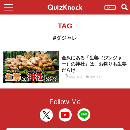
ログイン
TAG
#ダジャレ
金沢にある「生姜（ジンジャ
ー）の神社」は、お祭りも生姜
だらけ
桑名 良治
2026.06.12
Follow Me