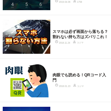
2019.04.06
1758
スマホは必ず画面から落ちる？
割れない持ち方はズバリこれ！
コジマ
2018.11.24
肉眼でも読める！QRコード入
門
コジマ
2018.01.23