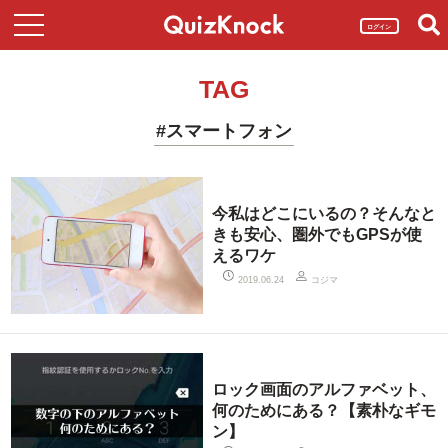
ログイン
TAG
#スマートフォン
今私はどこにいるの？そんなと
きも安心、圏外でもGPSが使
えるワケ
コジマ
2019.06.24
ロック画面のアルファベット、
何のためにある？【素朴なギモ
ン】