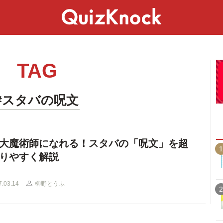
スペシャル
ライフ
ことば
カルチャー
TAG
#スタバの呪文
大魔術師になれる！スタバの「呪文」を超
1
りやすく解説
7.03.14
柳野とうふ
2