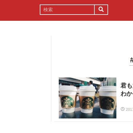
謎解き
コラム
常識
理系
君も
わか
201