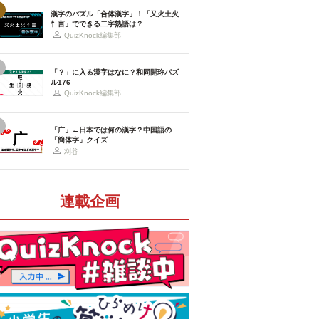
漢字のパズル「合体漢字」！「又火土火
忄言」でできる二字熟語は？
QuizKnock編集部
「？」に入る漢字はなに？和同開珎パズ
ル176
QuizKnock編集部
「广」←日本では何の漢字？中国語の
「簡体字」クイズ
刈谷
連載企画