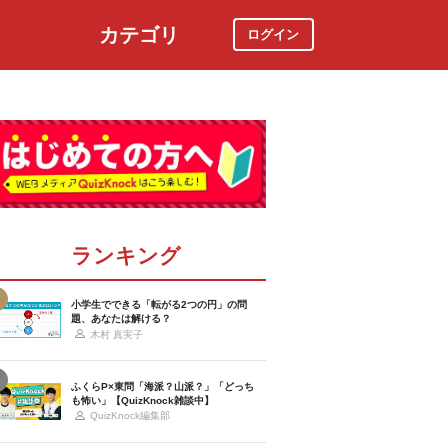
カテゴリ
ログイン
社会
スポーツ
時事ニュース
特集
ランキング
小学生でできる「転がる2つの円」の問
題、あなたは解ける？
木村 真実子
ふくらP×東問「海派？山派？」「どっち
も怖い」【QuizKnock雑談中】
QuizKnock編集部