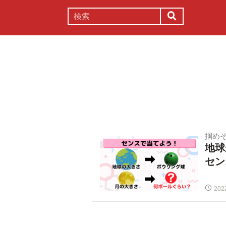
謎解き
コラム
常識
理系
掴め
地球
セン
202