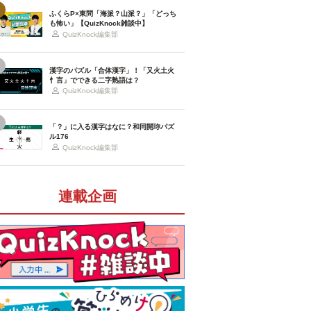
ふくらP×東問「海派？山派？」「どっち
も怖い」【QuizKnock雑談中】
QuizKnock編集部
漢字のパズル「合体漢字」！「又火土火
忄言」でできる二字熟語は？
QuizKnock編集部
「？」に入る漢字はなに？和同開珎パズ
ル176
QuizKnock編集部
連載企画