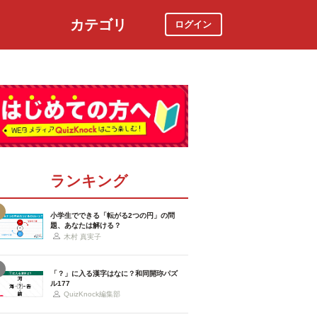
カテゴリ
ログイン
社会
スポーツ
時事ニュース
特集
ランキング
小学生でできる「転がる2つの円」の問
題、あなたは解ける？
木村 真実子
「？」に入る漢字はなに？和同開珎パズ
ル177
QuizKnock編集部