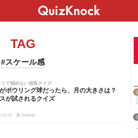
スペシャル
ライフ
ことば
カルチャー
TAG
#スケール感
そうで掴めない感覚クイズ
がボウリング球だったら、月の大きさは？
1
スが試されるクイズ
2.10.23
Yoshida
2