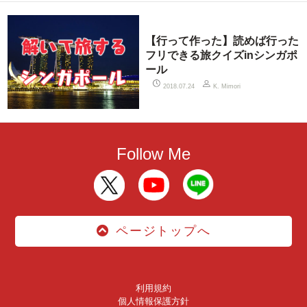
【行って作った】読めば行った
フリできる旅クイズinシンガポ
ール
2018.07.24
K. Mimori
Follow Me
ページトップへ
利用規約
個人情報保護方針