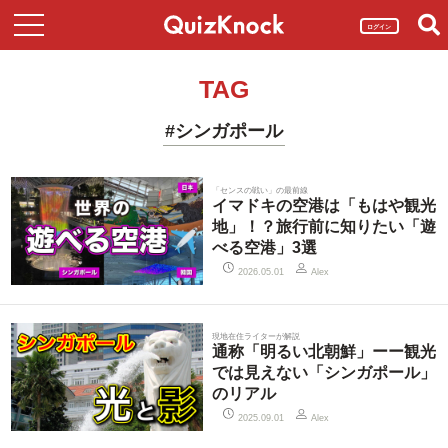
ログイン
TAG
#シンガポール
「センスの戦い」の最前線
イマドキの空港は「もはや観光
地」！？旅行前に知りたい「遊
べる空港」3選
2026.05.01
Alex
現地在住ライターが解説
通称「明るい北朝鮮」ーー観光
では見えない「シンガポール」
のリアル
2025.09.01
Alex