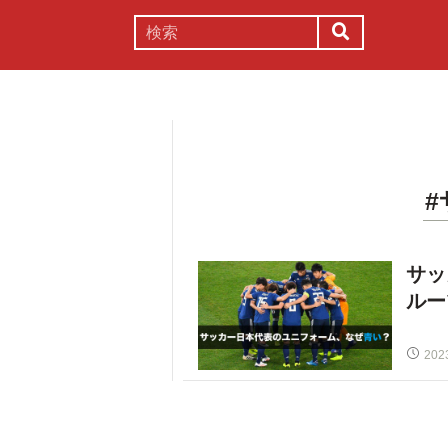
謎解き
コラム
常識
理系
サッ
ルー
202