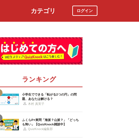
カテゴリ
ログイン
社会
スポーツ
時事ニュース
特集
ランキング
小学生でできる「転がる2つの円」の問
題、あなたは解ける？
木村 真実子
ふくらP×東問「海派？山派？」「どっち
も怖い」【QuizKnock雑談中】
QuizKnock編集部