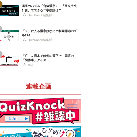
漢字のパズル「合体漢字」！「又火土火
忄言」でできる二字熟語は？
QuizKnock編集部
「？」に入る漢字はなに？和同開珎パズ
ル176
QuizKnock編集部
「广」←日本では何の漢字？中国語の
「簡体字」クイズ
刈谷
連載企画