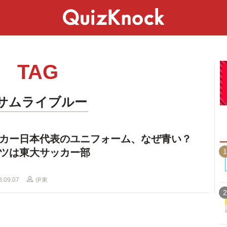
スペシャル
ライフ
ことば
カルチャー
TAG
#サムライブルー
カー日本代表のユニフォーム、なぜ青い？
ツは東大サッカー部
1
3.09.07
伊東
2