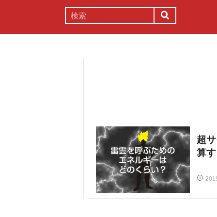
謎解き
コラム
常識
理系
超サ
算す
201