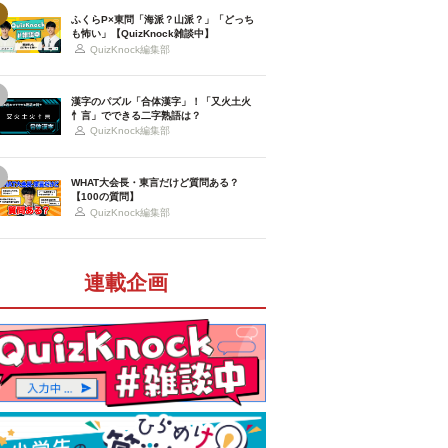
ふくらP×東問「海派？山派？」「どっち
も怖い」【QuizKnock雑談中】
QuizKnock編集部
漢字のパズル「合体漢字」！「又火土火
忄言」でできる二字熟語は？
QuizKnock編集部
WHAT大会長・東言だけど質問ある？
【100の質問】
QuizKnock編集部
連載企画