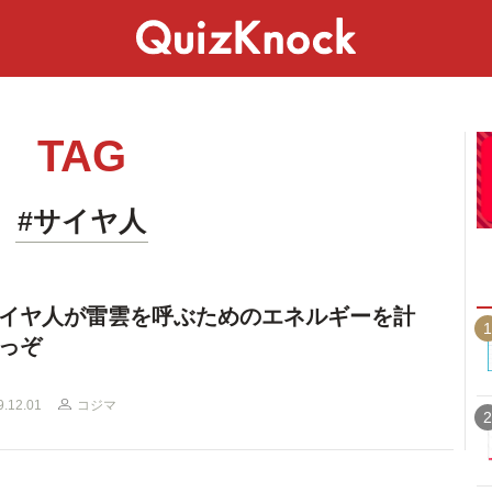
スペシャル
ライフ
ことば
カルチャー
TAG
#サイヤ人
イヤ人が雷雲を呼ぶためのエネルギーを計
1
っぞ
9.12.01
コジマ
2