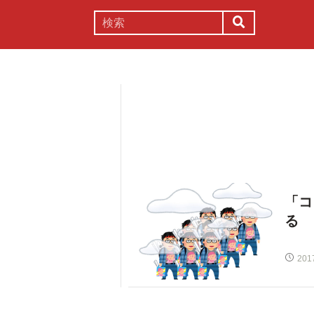
謎解き
コラム
常識
理系
「コ
る
201