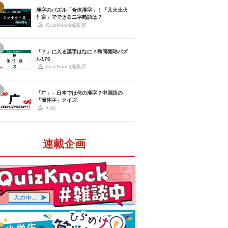
漢字のパズル「合体漢字」！「又火土火
忄言」でできる二字熟語は？
QuizKnock編集部
「？」に入る漢字はなに？和同開珎パズ
ル176
QuizKnock編集部
「广」←日本では何の漢字？中国語の
「簡体字」クイズ
刈谷
連載企画