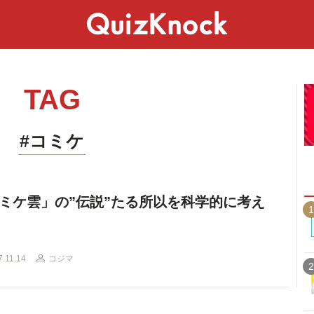
スペシャル
ライフ
ことば
カルチャー
TAG
#コミケ
ミケ雲」の”伝説”たる所以を科学的に考え
1
7.11.14
コジマ
2