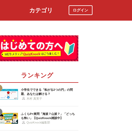
カテゴリ
ログイン
社会
スポーツ
時事ニュース
特集
ランキング
小学生でできる「転がる2つの円」の問
題、あなたは解ける？
木村 真実子
ふくらP×東問「海派？山派？」「どっち
も怖い」【QuizKnock雑談中】
QuizKnock編集部