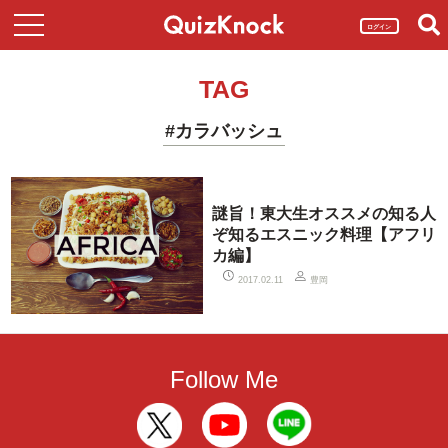
ログイン
TAG
#カラバッシュ
謎旨！東大生オススメの知る人
ぞ知るエスニック料理【アフリ
カ編】
豊岡
2017.02.11
Follow Me