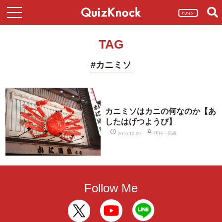
ログイン
TAG
#カニミソ
カニミソはカニの何なのか【あ
したはげつようび】
河村・拓哉
2016.10.09
Follow Me