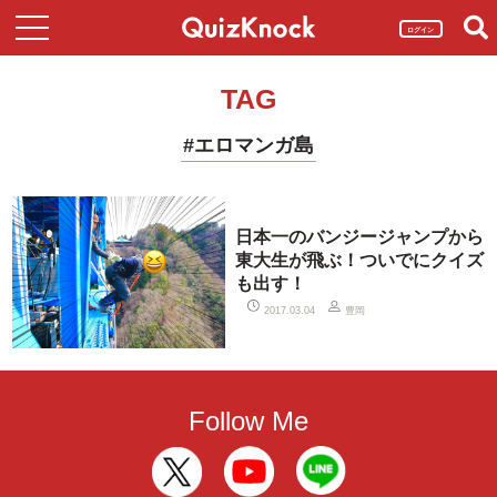
ログイン
TAG
#エロマンガ島
日本一のバンジージャンプから
東大生が飛ぶ！ついでにクイズ
も出す！
豊岡
2017.03.04
Follow Me