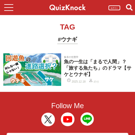
ログイン
TAG
#ウナギ
食卓の生態学
魚の一生は「まるで人間」？
「旅する魚たち」のドラマ【サ
ケとウナギ】
のり
2025.12.18
Follow Me