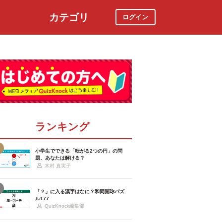
カテゴリ
ログイン
社会
スポーツ
時事ニュース
特集
ランキング
小学生でできる「転がる2つの円」の問
題、あなたは解ける？
木村 真実子
「？」に入る漢字はなに？和同開珎パズ
ル177
QuizKnock編集部