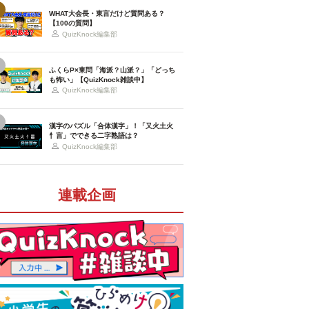
WHAT大会長・東言だけど質問ある？
【100の質問】
QuizKnock編集部
ふくらP×東問「海派？山派？」「どっち
も怖い」【QuizKnock雑談中】
QuizKnock編集部
漢字のパズル「合体漢字」！「又火土火
忄言」でできる二字熟語は？
QuizKnock編集部
連載企画