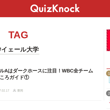
スペシャル
ライフ
ことば
カルチャー
TAG
#イェール大学
ルAはダークホースに注目！WBC全チーム
1
ころガイド①
7.02.17
豊岡
2