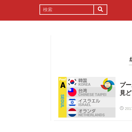
謎解き
コラム
常識
理系
プー
見ど
201