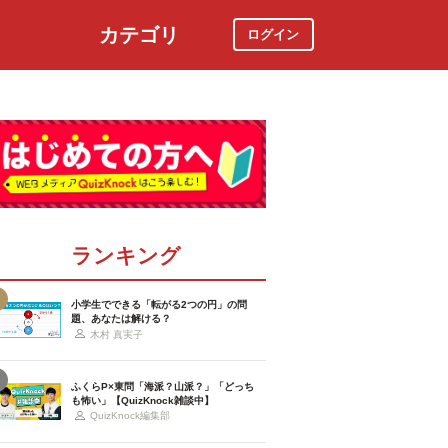
カテゴリ
ログイン
社会
スポーツ
時事ニュース
特集
ランキング
小学生でできる「転がる2つの円」の問
題、あなたは解ける？
木村 真実子
ふくらP×東問「海派？山派？」「どっち
も怖い」【QuizKnock雑談中】
QuizKnock編集部