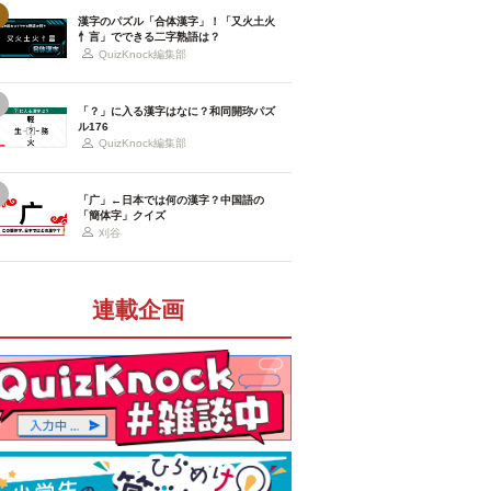
漢字のパズル「合体漢字」！「又火土火
忄言」でできる二字熟語は？
QuizKnock編集部
「？」に入る漢字はなに？和同開珎パズ
ル176
QuizKnock編集部
「广」←日本では何の漢字？中国語の
「簡体字」クイズ
刈谷
連載企画