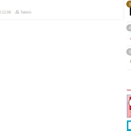
3
0.12.06
Takeru
4
5