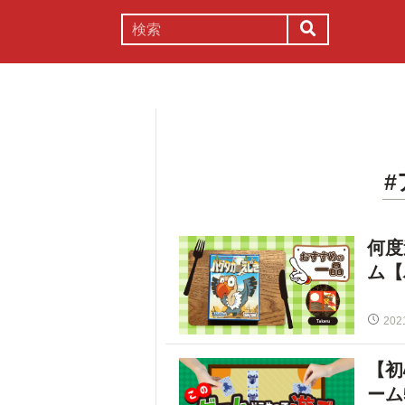
謎解き
コラム
常識
理系
何度
ム【
202
【初
ーム