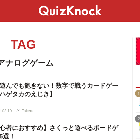
スペシャル
ライフ
ことば
カルチャー
TAG
#アナログゲーム
遊んでも飽きない！数字で戦うカードゲー
ハゲタカのえじき】
1
1.03.19
Takeru
2
心者におすすめ】さくっと遊べるボードゲ
5選！